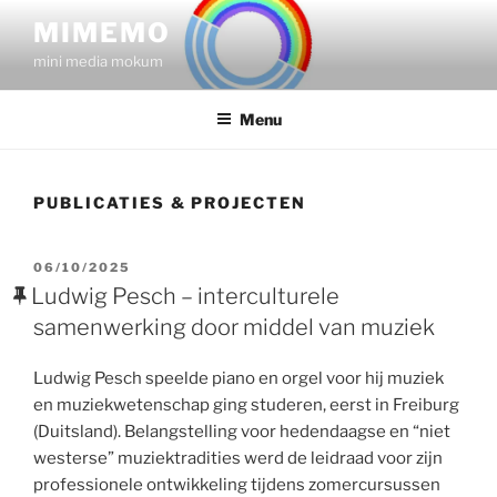
Skip
MIMEMO
to
mini media mokum
content
Menu
PUBLICATIES & PROJECTEN
POSTED
06/10/2025
ON
Ludwig Pesch – interculturele
samenwerking door middel van muziek
Ludwig Pesch speelde piano en orgel voor hij muziek
en muziekwetenschap ging studeren, eerst in Freiburg
(Duitsland). Belangstelling voor hedendaagse en “niet
westerse” muziektradities werd de leidraad voor zijn
professionele ontwikkeling tijdens zomercursussen