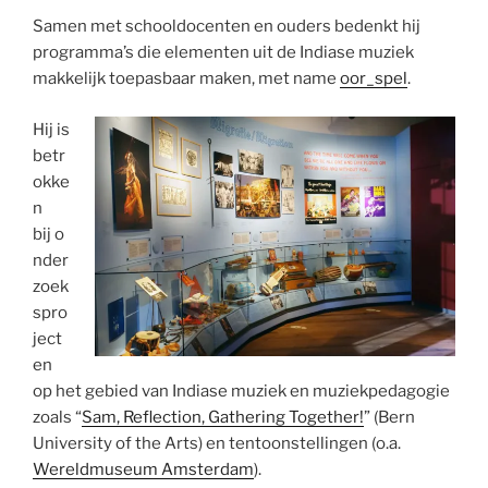
Samen met schooldocenten en ouders bedenkt hij
programma’s die elementen uit de Indiase muziek
makkelijk toepasbaar maken, met name
oor_spel
.
Hij is
betr
okke
n
bij o
nder
zoek
spro
ject
en
op het gebied van Indiase muziek en muziekpedagogie
zoals “
Sam, Reflection, Gathering Together!
” (Bern
University of the Arts) en tentoonstellingen (o.a.
Wereldmuseum Amsterdam
).