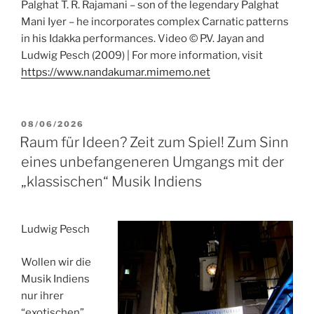
Palghat T. R. Rajamani – son of the legendary Palghat
Mani Iyer – he incorporates complex Carnatic patterns
in his Idakka performances. Video © P.V. Jayan and
Ludwig Pesch (2009) | For more information, visit
https://www.nandakumar.mimemo.net
POSTED
08/06/2026
ON
Raum für Ideen? Zeit zum Spiel! Zum Sinn
eines unbefangeneren Umgangs mit der
„klassischen“ Musik Indiens
Ludwig Pesch
Wollen wir die
Musik Indiens
nur ihrer
“exotischen”