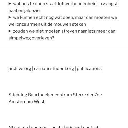
wat ons te doen staat: lotsverbondenheid i.p.v. angst,
haat en jaloezie
we kunnen echt nog wat doen, maar dan moeten we
wel onze armen uit de mouwen steken
zouden we niet moeten streven naar iets meer dan
simpelweg overleven?
archive.org
|
carnaticstudent.org
|
publications
Stichting Buurtboekencentrum Sterre der Zee
Amsterdam West
NLsearch
|
oor_spel
|
posts
|
privacy
|
contact