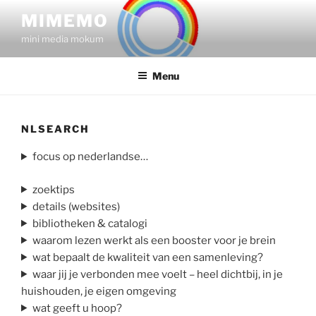
Skip
MIMEMO
to
mini media mokum
content
Menu
NLSEARCH
focus op nederlandse…
zoektips
details (websites)
bibliotheken & catalogi
waarom lezen werkt als een booster voor je brein
wat bepaalt de kwaliteit van een samenleving?
waar jij je verbonden mee voelt – heel dichtbij, in je
huishouden, je eigen omgeving
wat geeft u hoop?